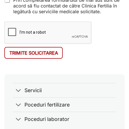
Prin completarea formularului de mai sus sunt de
d
acord să fiu contactat de către Clinica Fertilia în
legătură cu serviciile medicale solicitate.
TRIMITE SOLICITAREA
Servicii
Poceduri fertilizare
Poceduri laborator