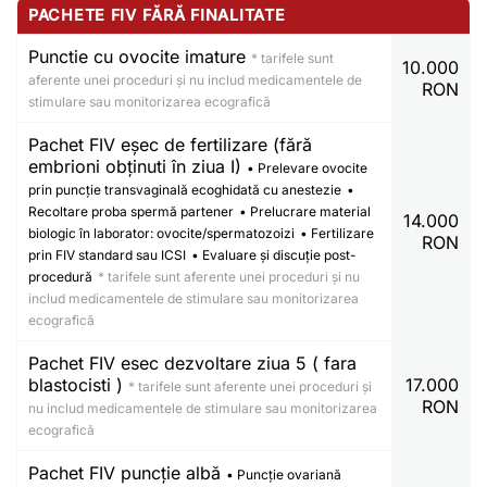
PACHETE FIV FĂRĂ FINALITATE
Punctie cu ovocite imature
* tarifele sunt
10.000
aferente unei proceduri și nu includ medicamentele de
RON
stimulare sau monitorizarea ecografică
Pachet FIV eșec de fertilizare (fără
embrioni obținuti în ziua I)
• Prelevare ovocite
prin puncție transvaginală ecoghidată cu anestezie
•
Recoltare proba spermă partener
• Prelucrare material
14.000
biologic în laborator: ovocite/spermatozoizi
• Fertilizare
RON
prin FIV standard sau ICSI
• Evaluare și discuție post-
procedură
* tarifele sunt aferente unei proceduri și nu
includ medicamentele de stimulare sau monitorizarea
ecografică
Pachet FIV esec dezvoltare ziua 5 ( fara
blastocisti )
17.000
* tarifele sunt aferente unei proceduri și
RON
nu includ medicamentele de stimulare sau monitorizarea
ecografică
Pachet FIV puncție albă
• Puncție ovariană