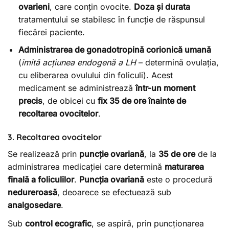
ovarieni
, care conțin ovocite.
Doza și durata
tratamentului se stabilesc în funcție de răspunsul
fiecărei paciente.
Administrarea de gonadotropină corionică umană
(
imită acțiunea endogenă a LH
– determină ovulația,
cu eliberarea ovulului din foliculi). Acest
medicament se administrează
într-un moment
precis
, de obicei cu
fix 35 de ore înainte de
recoltarea ovocitelor
.
3. Recoltarea ovocitelor
Se realizează prin
puncție ovariană
, la
35 de ore
de la
administrarea medicației care determină
maturarea
finală a foliculilor
.
Puncția ovariană
este o procedură
nedureroasă
, deoarece se efectuează sub
analgosedare
.
Sub
control ecografic
, se aspiră, prin puncționarea