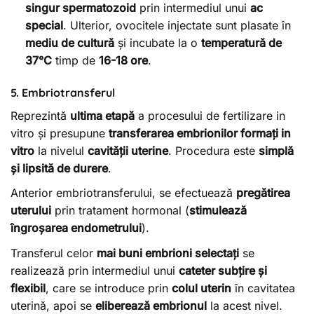
singur spermatozoid
prin intermediul unui
ac
special
. Ulterior, ovocitele injectate sunt plasate în
mediu de cultură
și incubate la o
temperatură de
37°C
timp de
16-18 ore
.
5. Embriotransferul
Reprezintă
ultima etapă
a procesului de fertilizare in
vitro și presupune
transferarea embrionilor formați in
vitro
la nivelul
cavității uterine
. Procedura este
simplă
și lipsită de durere
.
Anterior embriotransferului, se efectuează
pregătirea
uterului
prin tratament hormonal (
stimulează
îngroșarea endometrului
).
Transferul celor
mai buni embrioni selectați
se
realizează prin intermediul unui
cateter subțire și
flexibil
, care se introduce prin
colul uterin
în cavitatea
uterină, apoi se
eliberează embrionul
la acest nivel.