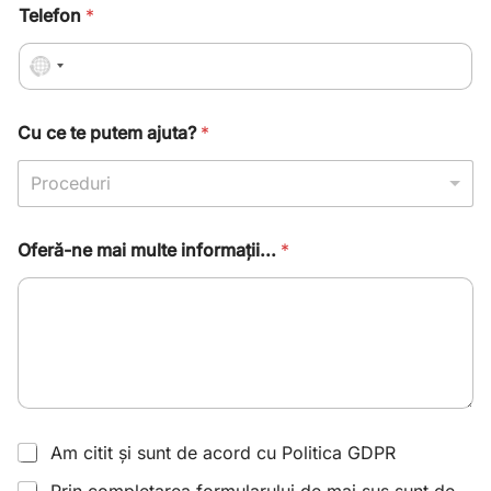
Telefon
*
N
o
c
Cu ce te putem ajuta?
*
o
u
Proceduri
n
t
Oferă-ne mai multe informații...
*
r
y
s
e
l
e
c
t
Am citit și sunt de acord cu Politica GDPR
e