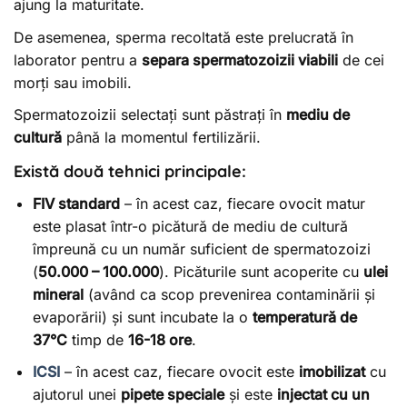
ajung la maturitate.
De asemenea, sperma recoltată este prelucrată în
laborator pentru a
separa spermatozoizii viabili
de cei
morți sau imobili.
Spermatozoizii selectați sunt păstrați în
mediu de
cultură
până la momentul fertilizării.
Există două tehnici principale:
FIV standard
– în acest caz, fiecare ovocit matur
este plasat într-o picătură de mediu de cultură
împreună cu un număr suficient de spermatozoizi
(
50.000 – 100.000
). Picăturile sunt acoperite cu
ulei
mineral
(având ca scop prevenirea contaminării și
evaporării) și sunt incubate la o
temperatură de
37°C
timp de
16-18 ore
.
ICSI
– în acest caz, fiecare ovocit este
imobilizat
cu
ajutorul unei
pipete speciale
și este
injectat cu un