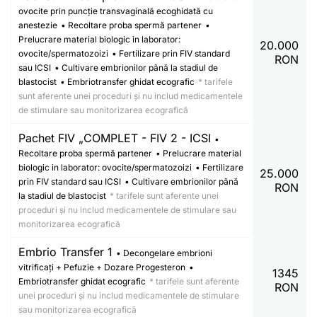
ovocite prin puncție transvaginală ecoghidată cu
anestezie
• Recoltare proba spermă partener
•
Prelucrare material biologic in laborator:
20.000
ovocite/spermatozoizi
• Fertilizare prin FIV standard
RON
sau ICSI
• Cultivare embrionilor până la stadiul de
blastocist
• Embriotransfer ghidat ecografic
* tarifele
sunt aferente unei proceduri și nu includ medicamentele
de stimulare sau monitorizarea ecografică
Pachet FIV „COMPLET - FIV 2 - ICSI
•
Recoltare proba spermă partener
• Prelucrare material
biologic in laborator: ovocite/spermatozoizi
• Fertilizare
25.000
prin FIV standard sau ICSI
• Cultivare embrionilor până
RON
la stadiul de blastocist
* tarifele sunt aferente unei
proceduri și nu includ medicamentele de stimulare sau
monitorizarea ecografică
Embrio Transfer 1
• Decongelare embrioni
vitrificați + Pefuzie + Dozare Progesteron
•
1345
Embriotransfer ghidat ecografic
* tarifele sunt aferente
RON
unei proceduri și nu includ medicamentele de stimulare
sau monitorizarea ecografică