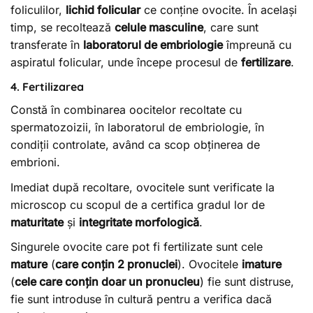
foliculilor,
lichid folicular
ce conține ovocite. În același
timp, se recoltează
celule masculine
, care sunt
transferate în
laboratorul de embriologie
împreună cu
aspiratul folicular, unde începe procesul de
fertilizare
.
4. Fertilizarea
Constă în combinarea oocitelor recoltate cu
spermatozoizii, în laboratorul de embriologie, în
condiții controlate, având ca scop obținerea de
embrioni.
Imediat după recoltare, ovocitele sunt verificate la
microscop cu scopul de a certifica gradul lor de
maturitate
și
integritate morfologică
.
Singurele ovocite care pot fi fertilizate sunt cele
mature
(
care conțin 2 pronuclei
). Ovocitele
imature
(
cele care conțin doar un pronucleu
) fie sunt distruse,
fie sunt introduse în cultură pentru a verifica dacă