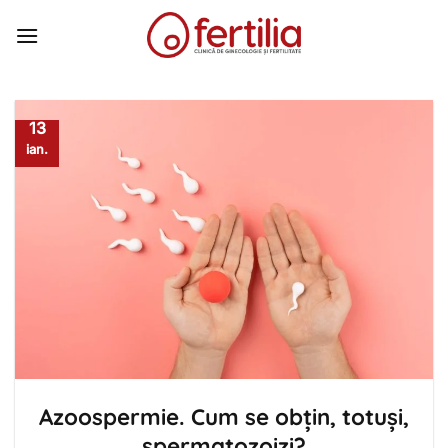
Skip
to
content
13
ian.
Azoospermie. Cum se obțin, totuși,
spermatozoizi?