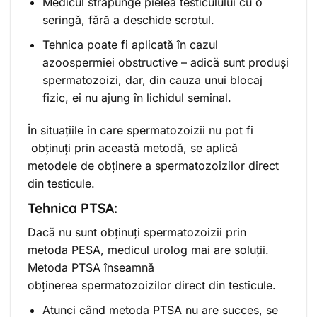
Medicul străpunge pielea testiculului cu o
seringă, fără a deschide scrotul.
Tehnica poate fi aplicată în cazul
azoospermiei obstructive – adică sunt produși
spermatozoizi, dar, din cauza unui blocaj
fizic, ei nu ajung în lichidul seminal.
În situațiile în care spermatozoizii nu pot fi
obținuți prin această metodă, se aplică
metodele de obținere a spermatozoizilor direct
din testicule.
Tehnica PTSA:
Dacă nu sunt obținuți spermatozoizii prin
metoda PESA, medicul urolog mai are soluții.
Metoda PTSA înseamnă
obținerea spermatozoizilor direct din testicule.
Atunci când metoda PTSA nu are succes, se