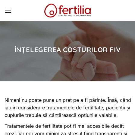
Skip
to
content
ÎNȚELEGEREA COSTURILOR FIV
Nimeni nu poate pune un preț pe a fi părinte. Însă, când
iau în considerare tratamentele de fertilitate, pacienții și
cuplurile trebuie să cântărească opțiunile valabile.
Tratamentele de fertilitate pot fi mai accesibile decât
crezi, iar noi vom minimiza stresul fiind transparenți și