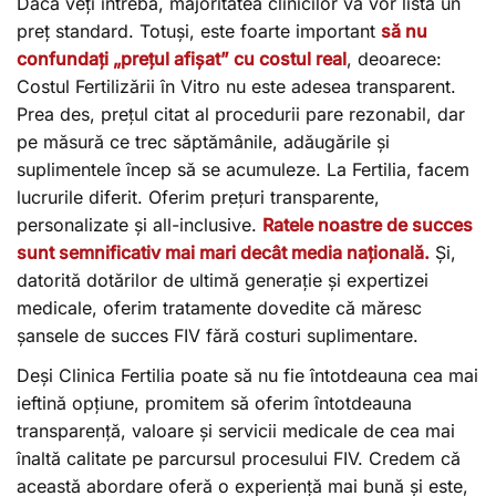
Dacă veți întreba, majoritatea clinicilor vă vor lista un
preț standard. Totuși, este foarte important
să nu
confundați „prețul afișat” cu costul real
, deoarece:
Costul Fertilizării în Vitro nu este adesea transparent.
Prea des, prețul citat al procedurii pare rezonabil, dar
pe măsură ce trec săptămânile, adăugările și
suplimentele încep să se acumuleze. La Fertilia, facem
lucrurile diferit. Oferim prețuri transparente,
personalizate și all-inclusive.
Ratele noastre de succes
sunt semnificativ mai mari decât media națională.
Și,
datorită dotărilor de ultimă generație și expertizei
medicale, oferim tratamente dovedite că măresc
șansele de succes FIV fără costuri suplimentare.
Deși Clinica Fertilia poate să nu fie întotdeauna cea mai
ieftină opțiune, promitem să oferim întotdeauna
transparență, valoare și servicii medicale de cea mai
înaltă calitate pe parcursul procesului FIV. Credem că
această abordare oferă o experiență mai bună și este,