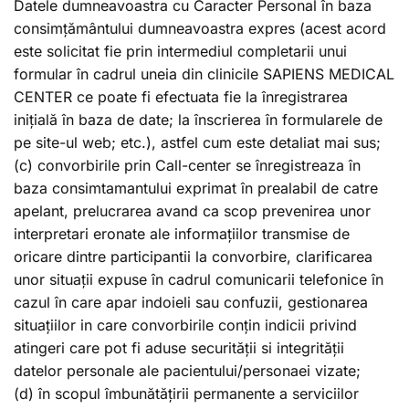
Datele dumneavoastra cu Caracter Personal în baza
consimțământului dumneavoastra expres (acest acord
este solicitat fie prin intermediul completarii unui
formular în cadrul uneia din clinicile SAPIENS MEDICAL
CENTER ce poate fi efectuata fie la înregistrarea
inițială în baza de date; la înscrierea în formularele de
pe site-ul web; etc.), astfel cum este detaliat mai sus;
(c) convorbirile prin Call-center se înregistreaza în
baza consimtamantului exprimat în prealabil de catre
apelant, prelucrarea avand ca scop prevenirea unor
interpretari eronate ale informațiilor transmise de
oricare dintre participantii la convorbire, clarificarea
unor situații expuse în cadrul comunicarii telefonice în
cazul în care apar indoieli sau confuzii, gestionarea
situațiilor in care convorbirile conțin indicii privind
atingeri care pot fi aduse securității si integrității
datelor personale ale pacientului/personaei vizate;
(d) în scopul îmbunătățirii permanente a serviciilor