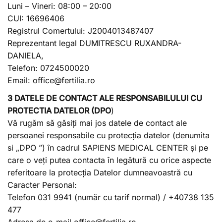
Luni – Vineri: 08:00 – 20:00
CUI: 16696406
Registrul Comertului: J2004013487407
Reprezentant legal DUMITRESCU RUXANDRA-
DANIELA,
Telefon: 0724500020
Email: office@fertilia.ro
3 DATELE DE CONTACT ALE RESPONSABILULUI CU
PROTECTIA DATELOR (DPO
)
Vă rugăm să găsiți mai jos datele de contact ale
persoanei responsabile cu protecția datelor (denumita
si „DPO ”) în cadrul SAPIENS MEDICAL CENTER și pe
care o veți putea contacta în legătură cu orice aspecte
referitoare la protecția Datelor dumneavoastră cu
Caracter Personal:
Telefon 031 9941 (număr cu tarif normal) / +40738 135
477
Adresa de e-mail office@fertilia.ro