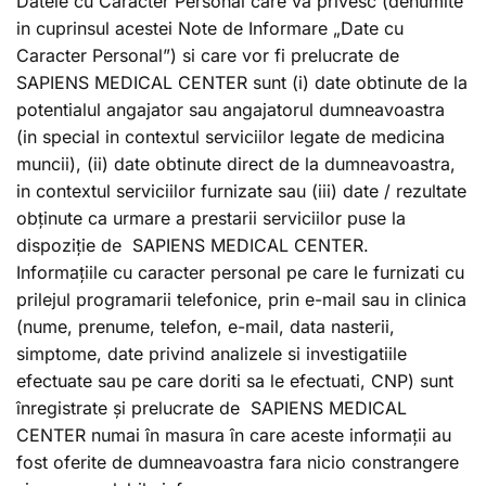
Datele cu Caracter Personal care va privesc (denumite
in cuprinsul acestei Note de Informare „Date cu
Caracter Personal”) si care vor fi prelucrate de
SAPIENS MEDICAL CENTER sunt (i) date obtinute de la
potentialul angajator sau angajatorul dumneavoastra
(in special in contextul serviciilor legate de medicina
muncii), (ii) date obtinute direct de la dumneavoastra,
in contextul serviciilor furnizate sau (iii) date / rezultate
obținute ca urmare a prestarii serviciilor puse la
dispoziție de SAPIENS MEDICAL CENTER.
Informațiile cu caracter personal pe care le furnizati cu
prilejul programarii telefonice, prin e-mail sau in clinica
(nume, prenume, telefon, e-mail, data nasterii,
simptome, date privind analizele si investigatiile
efectuate sau pe care doriti sa le efectuati, CNP) sunt
înregistrate și prelucrate de SAPIENS MEDICAL
CENTER numai în masura în care aceste informații au
fost oferite de dumneavoastra fara nicio constrangere