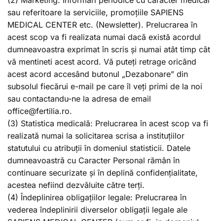
sau referitoare la serviciile, promoțiile SAPIENS
MEDICAL CENTER etc. (Newsletter). Prelucrarea în
acest scop va fi realizata numai dacă există acordul
dumneavoastra exprimat în scris și numai atât timp cât
vă mentineti acest acord. Vă puteți retrage oricând
acest acord accesând butonul „Dezabonare” din
subsolul fiecărui e-mail pe care îl veți primi de la noi
sau contactandu-ne la adresa de email
office@fertilia.ro.
(3) Statistica medicală: Prelucrarea în acest scop va fi
realizată numai la solicitarea scrisa a instituțiilor
statutului cu atribuții în domeniul statisticii. Datele
dumneavoastră cu Caracter Personal rămân în
continuare securizate și în deplină confidențialitate,
acestea nefiind dezvăluite către terți.
(4) Îndeplinirea obligațiilor legale: Prelucrarea în
vederea îndeplinirii diverselor obligații legale ale