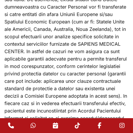
dumneavoastra cu Caracter Personal vor fi transferate
si catre entitati din afara Uniunii Europene si/sau
Spatiului Economic European (cum ar fi: Statele Unite
ale Americii, Canada, Australia, Noua Zeelanda), tot in
scopul efectuarii unor analize specifice solicitate in
contextul serviciilor furnizate de SAPIENS MEDICAL
CENTER. In astfel de cazuri ne vom asigura ca sunt
aplicabile garantii adecvate pentru a permite transferul
in mod corespunzator, conform cerintelor legislatiei
privind protectia datelor cu caracter personal (garantii
care pot include: aplicarea unor clauze contractuale
standard de protectie a datelor sau existenta unei
decizii a Comisiei Europene adoptata in acest sens). In
fiecare caz si in vederea efectuarii transferului efectiv,
pacientul este incunostiintat prin Acordul Pacientului
Informat si solicitat sa-si exprime acordul/dezacordul
Phone
WhatsApp
Programare
TikTok
Facebook
In
aferent situatiei impuse de serviciul medical respectiv,