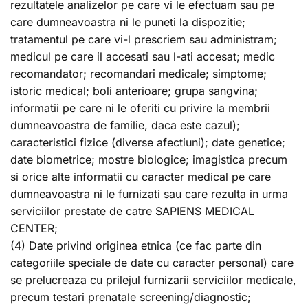
rezultatele analizelor pe care vi le efectuam sau pe
care dumneavoastra ni le puneti la dispozitie;
tratamentul pe care vi-l prescriem sau administram;
medicul pe care il accesati sau l-ati accesat; medic
recomandator; recomandari medicale; simptome;
istoric medical; boli anterioare; grupa sangvina;
informatii pe care ni le oferiti cu privire la membrii
dumneavoastra de familie, daca este cazul);
caracteristici fizice (diverse afectiuni); date genetice;
date biometrice; mostre biologice; imagistica precum
si orice alte informatii cu caracter medical pe care
dumneavoastra ni le furnizati sau care rezulta in urma
serviciilor prestate de catre SAPIENS MEDICAL
CENTER;
(4) Date privind originea etnica (ce fac parte din
categoriile speciale de date cu caracter personal) care
se prelucreaza cu prilejul furnizarii serviciilor medicale,
precum testari prenatale screening/diagnostic;