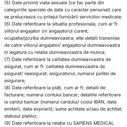
(5) Date privind viata sexuala (ce fac parte din
categoriile speciale de date cu caracter personal) care
se prelucreaza cu prilejul furnizării serviciilor medicale;
(6) Date referitoare la situatia profesionala, cum ar fi:
viitorul angajator ori angajatorul curent;
ocupatia/pozitia dumneavoastra; alte detalii transmise
de catre viitorul angajator/ angajatorul dumneavoastra
in legatura cu relatia dumneavoastra de munca;
(7) Date referitoare la calitatea dumneavoastra de
asigurat, cum ar fi: calitatea dumneavoastra de
asigurat/ neasigurat; asiguratorul; numarul politei de
asigurare;
(8) Date referitoare la plăți, cum ar fi: detalii de
facturare; numarul contului bancar; detaliile referitoare
la cardul bancar (numarul cardului/ codul IBAN, data
emiterii, data expirarii); sume achitate si/sau de achitat;
statusul platilor;
(9) Date referitoare la relația cu SAPIENS MEDICAL