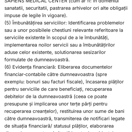
SAPIENS MEDICAL CENTER (cum ar fi: in domeniul
sanatatii, securitatii, pastrarea arhivelor ori alte obligații
impuse de legile în vigoare).
(5) Îmbunătățirea serviciilor: Identificarea problemelor
sau a unor posibilele chestiuni relevante referitoare la
serviciile existente în scopul de a le îmbunătăți,
implementarea noilor servicii sau a îmbunătățirilor
aduse celor existente, solutionarea sesizarilor
formulate de dumneavoastră.
(6) Evidența financiară: Eliberarea documentelor
financiar-contabile către dumneavoastra (spre
exemplu: bonuri sau facturi fiscale), încasarea plăților
pentru serviciile de care beneficiați, recuperarea
debitelor de la dumneavoastră (ceea ce poate
presupune și implicarea unor terțe părți pentru
recuperarea creanțelor), restituirea unor sume de bani
către dumneavoastră, transmiterea de notificari legate
de situația financiară/ statusul plăților, elaborarea