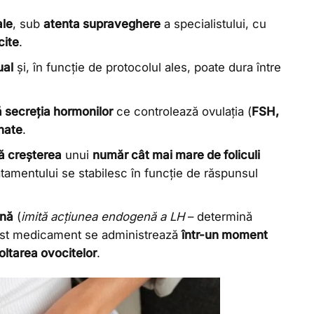
le
, sub
atenta supraveghere
a specialistului, cu
cite
.
ual
și, în funcție de protocolul ales, poate dura între
secreția hormonilor
ce controlează ovulația (
FSH,
anate
.
ă creșterea
unui
număr cât mai mare de foliculi
tamentului se stabilesc în funcție de răspunsul
ană
(
imită acțiunea endogenă a LH
– determină
 Acest medicament se administrează
într-un moment
coltarea ovocitelor
.