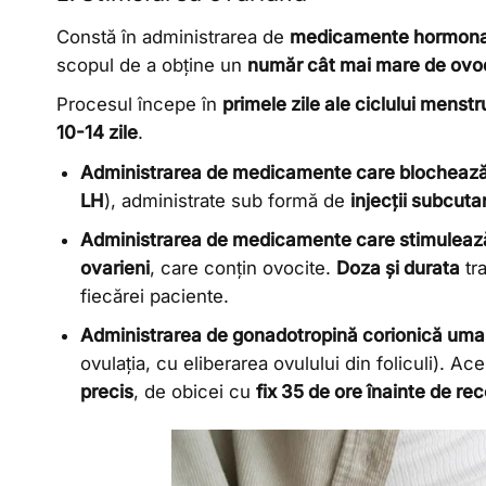
Constă în administrarea de
medicamente hormona
scopul de a obține un
număr cât mai mare de ovo
Procesul începe în
primele zile ale ciclului menstr
10-14 zile
.
Administrarea de medicamente care blochează 
LH
), administrate sub formă de
injecții subcut
Administrarea de medicamente care stimuleaz
ovarieni
, care conțin ovocite.
Doza și durata
tra
fiecărei paciente.
Administrarea de gonadotropină corionică um
ovulația, cu eliberarea ovulului din foliculi).
precis
, de obicei cu
fix 35 de ore înainte de re