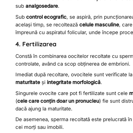
sub
analgosedare
.
Sub
control ecografic
, se aspiră, prin puncționarea
același timp, se recoltează
celule masculine
, care
împreună cu aspiratul folicular, unde începe proc
4. Fertilizarea
Constă în combinarea oocitelor recoltate cu spermat
controlate, având ca scop obținerea de embrioni.
Imediat după recoltare, ovocitele sunt verificate l
maturitate
și
integritate morfologică
.
Singurele ovocite care pot fi fertilizate sunt cele
m
(
cele care conțin doar un pronucleu
) fie sunt dist
dacă ajung la maturitate.
De asemenea, sperma recoltată este prelucrată în
cei morți sau imobili.