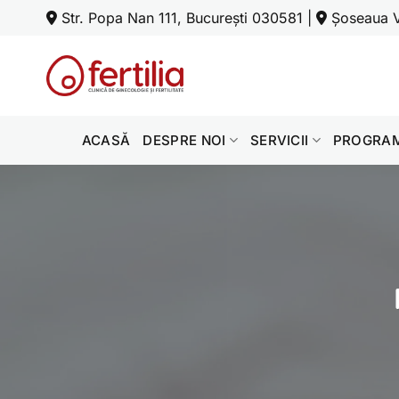
Skip
Str. Popa Nan 111, București 030581
|
Șoseaua Ve
to
content
ACASĂ
DESPRE NOI
SERVICII
PROGRAM