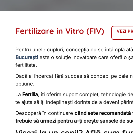
Fertilizare in Vitro (FIV)
VEZI P
Pentru unele cupluri, concepția nu se întâmplă atâ
București
este o soluție inovatoare care oferă o 
fertilitate.
Dacă ai încercat fără succes să concepi pe cale na
opțiune.
La
Fertilia
, îți oferim suport complet, tehnologie d
te ajuta să îți îndeplinești dorința de a deveni părin
Descoperă în continuare
când este recomandată fe
trebuie să urmezi pentru a-ți crește șansele de s
Visezi la un copil? Află cum fu