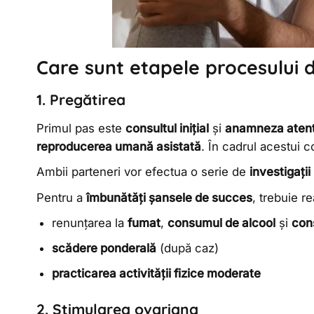
Care sunt etapele procesului de
1. Pregătirea
Primul pas este
consultul inițial
și
anamneza aten
reproducerea umană asistată
. În cadrul acestui c
Ambii parteneri vor efectua o serie de
investigații
Pentru a
îmbunătăți șansele de succes
, trebuie r
renunțarea la
fumat
,
consumul de alcool
și
con
scădere ponderală
(după caz)
practicarea activității fizice moderate
2. Stimularea ovariana