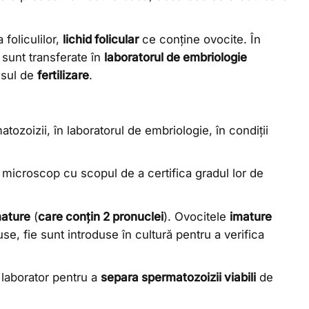
 foliculilor,
lichid folicular
ce conține ovocite. În
 sunt transferate în
laboratorul de embriologie
esul de
fertilizare
.
ozoizii, în laboratorul de embriologie, în condiții
a microscop cu scopul de a certifica gradul lor de
ature
(
care conțin 2 pronuclei
). Ovocitele
imature
ruse, fie sunt introduse în cultură pentru a verifica
 laborator pentru a
separa spermatozoizii viabili
de