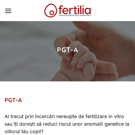
Skip
to
content
PGT-A
PGT-A
Ai trecut prin încercări nereușite de fertilizare in vitro
sau îți dorești să reduci riscul unor anomalii genetice la
viitorul tău copil?