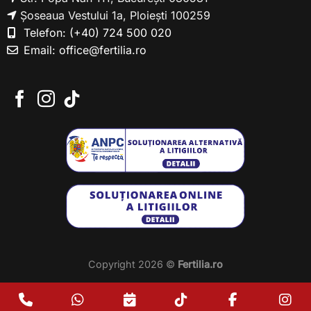
Șoseaua Vestului 1a, Ploiești 100259
Telefon:
(+40) 724 500 020
Email:
office@fertilia.ro
Copyright 2026 ©
Fertilia.ro
Phone
WhatsApp
Programare
TikTok
Facebook
In