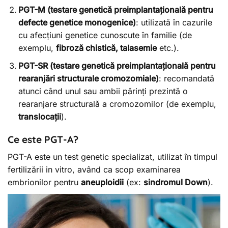
PGT-M (testare genetică preimplantațională pentru
defecte genetice monogenice)
: utilizată în cazurile
cu afecțiuni genetice cunoscute în familie (de
exemplu,
fibroză chistică, talasemie
etc.).
PGT-SR (testare genetică preimplantațională pentru
rearanjări structurale cromozomiale)
: recomandată
atunci când unul sau ambii părinți prezintă o
rearanjare structurală a cromozomilor (de exemplu,
translocații
).
Ce este PGT-A?
PGT-A este un test genetic specializat, utilizat în timpul
fertilizării in vitro, având ca scop examinarea
embrionilor pentru
aneuploidii
(ex:
sindromul Down
).