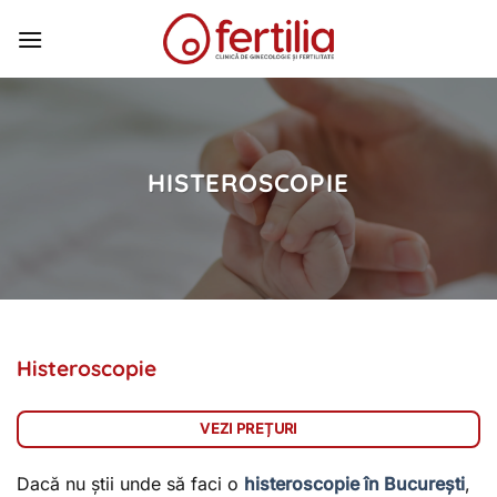
Skip
to
content
HISTEROSCOPIE
Histeroscopie
VEZI PREȚURI
Dacă nu știi unde să faci o
histeroscopie în București
,