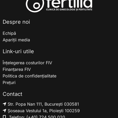
Despre noi
Echipă
Apariții media
Link-uri utile
Înțelegerea costurilor FIV
Finanțarea FIV
Politica de confidențialitate
Prețuri
Contact
Str. Popa Nan 111, București 030581
Șoseaua Vestului 1a, Ploiești 100259
Telefon:
(+40) 724 500 020