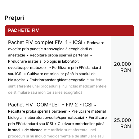
Prețuri
PACHETE FIV
Pachet FIV complet FIV 1 - ICSI
• Prelevare
ovocite prin puncție transvaginală ecoghidată cu
anestezie
• Recoltare proba spermă partener
•
Prelucrare material biologic in laborator:
20.000
ovocite/spermatozoizi
• Fertilizare prin FIV standard
RON
sau ICSI
• Cultivare embrionilor până la stadiul de
blastocist
• Embriotransfer ghidat ecografic
* tarifele
sunt aferente unei proceduri și nu includ medicamentele
de stimulare sau monitorizarea ecografică
Pachet FIV „COMPLET - FIV 2 - ICSI
•
Recoltare proba spermă partener
• Prelucrare material
biologic in laborator: ovocite/spermatozoizi
• Fertilizare
25.000
prin FIV standard sau ICSI
• Cultivare embrionilor până
RON
la stadiul de blastocist
* tarifele sunt aferente unei
proceduri și nu includ medicamentele de stimulare sau