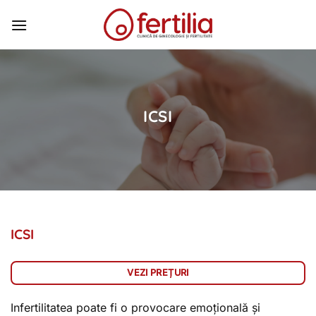
Skip
to
content
ICSI
ICSI
VEZI PREȚURI
Infertilitatea poate fi o provocare emoțională și