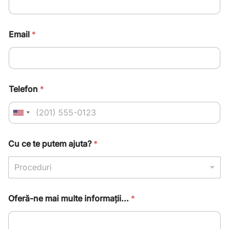
Email
*
Telefon
*
U
n
i
Cu ce te putem ajuta?
*
t
e
Proceduri
d
S
Oferă-ne mai multe informații...
*
t
a