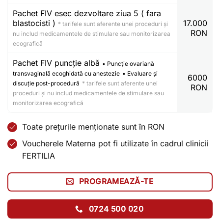
Pachet FIV esec dezvoltare ziua 5 ( fara
blastocisti )
17.000
* tarifele sunt aferente unei proceduri și
RON
nu includ medicamentele de stimulare sau monitorizarea
ecografică
Pachet FIV puncție albă
• Puncție ovariană
transvaginală ecoghidată cu anestezie
• Evaluare și
6000
discuție post-procedură
* tarifele sunt aferente unei
RON
proceduri și nu includ medicamentele de stimulare sau
monitorizarea ecografică
Toate prețurile menționate sunt în RON
Voucherele Materna pot fi utilizate în cadrul clinicii
FERTILIA
PROGRAMEAZĂ-TE
0724 500 020