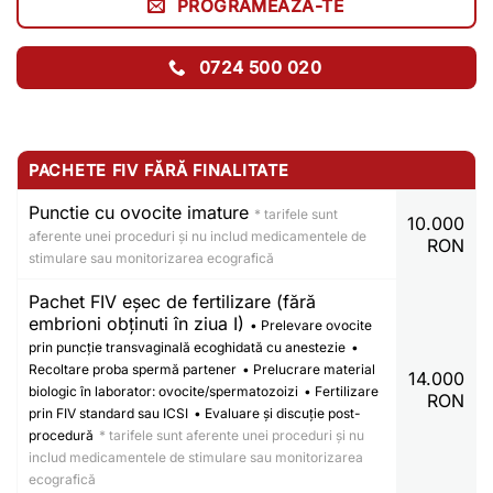
PROGRAMEAZĂ-TE
0724 500 020
PACHETE FIV FĂRĂ FINALITATE
Punctie cu ovocite imature
* tarifele sunt
10.000
aferente unei proceduri și nu includ medicamentele de
RON
stimulare sau monitorizarea ecografică
Pachet FIV eșec de fertilizare (fără
embrioni obținuti în ziua I)
• Prelevare ovocite
prin puncție transvaginală ecoghidată cu anestezie
•
Recoltare proba spermă partener
• Prelucrare material
14.000
biologic în laborator: ovocite/spermatozoizi
• Fertilizare
RON
prin FIV standard sau ICSI
• Evaluare și discuție post-
procedură
* tarifele sunt aferente unei proceduri și nu
includ medicamentele de stimulare sau monitorizarea
ecografică