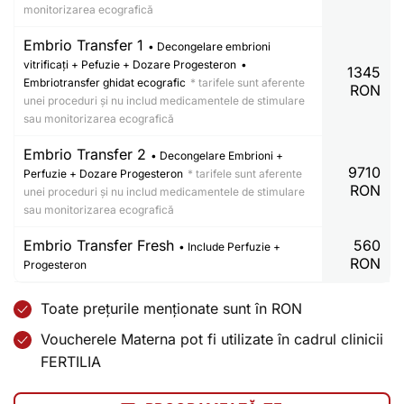
monitorizarea ecografică
Embrio Transfer 1
• Decongelare embrioni
vitrificați + Pefuzie + Dozare Progesteron
•
1345
Embriotransfer ghidat ecografic
* tarifele sunt aferente
RON
unei proceduri și nu includ medicamentele de stimulare
sau monitorizarea ecografică
Embrio Transfer 2
• Decongelare Embrioni +
9710
Perfuzie + Dozare Progesteron
* tarifele sunt aferente
RON
unei proceduri și nu includ medicamentele de stimulare
sau monitorizarea ecografică
Embrio Transfer Fresh
560
• Include Perfuzie +
RON
Progesteron
Toate prețurile menționate sunt în RON
Voucherele Materna pot fi utilizate în cadrul clinicii
FERTILIA