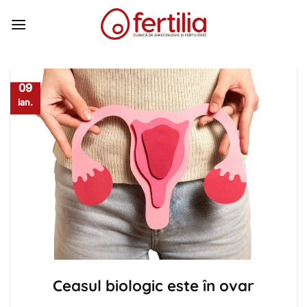
Skip
to
content
09
ian.
Ceasul biologic este în ovar