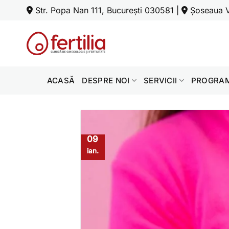
Skip
Str. Popa Nan 111, București 030581
|
Șoseaua Ve
to
content
ACASĂ
DESPRE NOI
SERVICII
PROGRAM
09
ian.