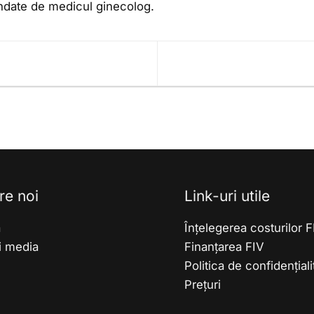
ndate de medicul ginecolog.
re noi
Link-uri utile
ă
Înțelegerea costurilor 
ii media
Finanțarea FIV
Politica de confidențiali
Prețuri