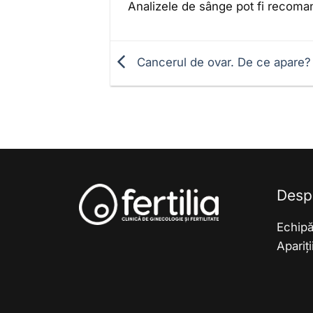
Analizele de sânge pot fi recoma
Cancerul de ovar. De ce apare?
Desp
Echip
Apariț