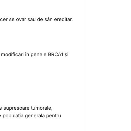
er se ovar sau de sân ereditar.
ă modificări în genele BRCA1 și
 supresoare tumorale,
de populatia generala pentru