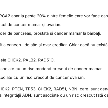
RCA2 apar la peste 20% dintre femeile care vor face canc
scul de cancer mamar și ovarian.
ncer de pancreas, prostată și cancer mamar la bărbați.
riția cancerui de sân și ovar ereditar. Chiar dacă nu exist
genele CHEK2, PALB2, RAD51C.
sociate cu un risc moderat crescut de cancer mamar
ociate cu un risc crescut de cancer ovarian.
 CHEK2, PTEN, TP53, CHEK2, RAD51, NBN, care sunt gene
a integrităţii ADN, sunt asociate cu un risc crescut faţă 