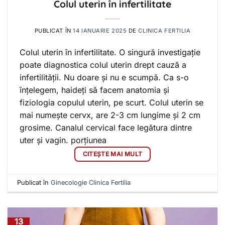
Colul uterin în infertilitate
PUBLICAT ÎN
14 IANUARIE 2025
DE
CLINICA FERTILIA
Colul uterin în infertilitate. O singură investigație
poate diagnostica colul uterin drept cauză a
infertilității. Nu doare și nu e scumpă. Ca s-o
înțelegem, haideți să facem anatomia și
fiziologia copulul uterin, pe scurt. Colul uterin se
mai numește cervx, are 2-3 cm lungime și 2 cm
grosime. Canalul cervical face legătura dintre
uter și vagin. porțiunea
CITEȘTE MAI MULT
Publicat în
Ginecologie Clinica Fertilia
13