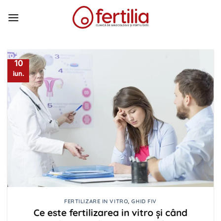
Skip
to
content
10
iun.
FERTILIZARE IN VITRO
,
GHID FIV
Ce este fertilizarea in vitro și când