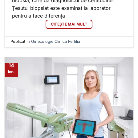
biopsia, care dă diagnosticul de certitudine.
Țesutul biopsiat este examinat la laborator
pentru a face diferența
CITEȘTE MAI MULT
Publicat în
Ginecologie Clinica Fertilia
14
ian.