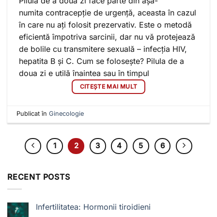
Pilula de a doua zi face parte din așa-
numita contracepție de urgență, aceasta în cazul
în care nu ați folosit prezervativ. Este o metodă
eficientă împotriva sarcinii, dar nu vă protejează
de bolile cu transmitere sexuală – infecția HIV,
hepatita B și C. Cum se folosește? Pilula de a
doua zi e utilă înaintea sau în timpul
CITEȘTE MAI MULT
Publicat în
Ginecologie
1
2
3
4
5
6
RECENT POSTS
Infertilitatea: Hormonii tiroidieni