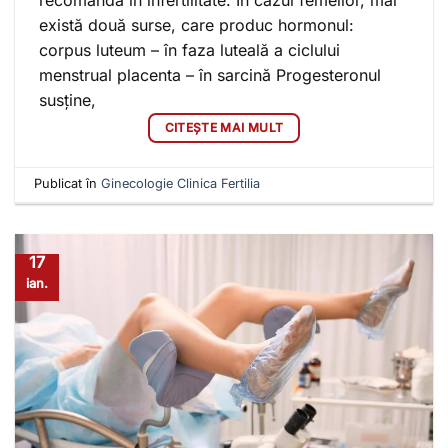
recomandă în infertilitate. În cazul femeilor, mai
există două surse, care produc hormonul:
corpus luteum – în faza luteală a ciclului
menstrual placenta – în sarcină Progesteronul
susține,
CITEȘTE MAI MULT
Publicat în
Ginecologie Clinica Fertilia
17
ian.