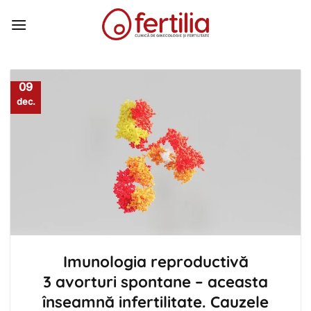
Skip
to
content
09
dec.
Imunologia reproductivă
3 avorturi spontane – aceasta
înseamnă infertilitate. Cauzele