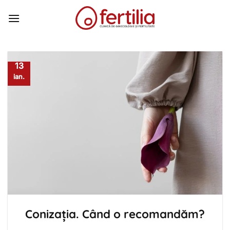
Skip
to
content
13
ian.
Conizația. Când o recomandăm?