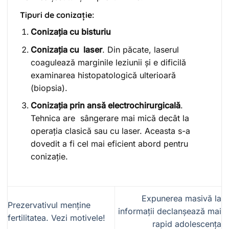
Tipuri de conizație:
Conizația cu bisturiu
Conizația cu laser
. Din păcate, laserul
coagulează marginile leziunii și e dificilă
examinarea histopatologică ulterioară
(biopsia).
Conizația prin ansă electrochirurgicală
.
Tehnica are sângerare mai mică decât la
operația clasică sau cu laser. Aceasta s-a
dovedit a fi cel mai eficient abord pentru
conizație.
Expunerea masivă la
Prezervativul menține
informații declanșează mai
fertilitatea. Vezi motivele!
rapid adolescența