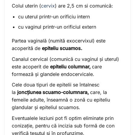
Colul uterin (
cervix
) are 2,5 cm si comunică:
cu uterul printr-un orificiu intern
cu vaginul printr-un orificiul extern
Partea vaginală (numită exocervixul) este
acoperită de
epiteliu scuamos.
Canalul cervical (comunică cu vaginul și uterul)
este acoperit de
epiteliu columnar,
care
formează și glandele endocervicale.
Cele doua tipuri de epitelii se întalnesc
la
joncțiunea scuamo-columnara,
care, la
femeile adulte, înseamnă o zonă cu epiteliu
glandular și epiteliul scuamos.
Eventualele leziuni pot fi optim eliminate prin
conizație, pentru că incizia sub formă de con
verifică țesutul și în profunzime.