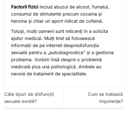
Factorii fizici
includ abuzul de alcool, fumatul,
consumul de stimulente precum cocaina și
heroina și chiar un aport ridicat de cofeină.
Totuși, mulți oameni sunt reticenți în a solicita
ajutor medical. Mulți tind să folosească
informații de pe internet despredisfuncția
sexuală pentru a „autodiagnostica” și a gestiona
problema. Vorbim însă despre o problemă
medicală plus una psihologică. Ambele au
nevoie de tratament de specialitate.
Câte tipuri de disfuncții
Cum se tratează
sexuale există?
impotența?