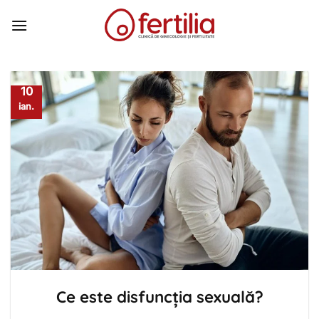
Skip
to
content
10
ian.
Ce este disfuncția sexuală?