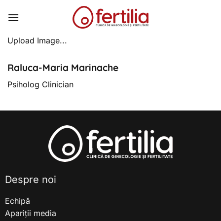
Skip
to
content
Upload Image...
Raluca-Maria Marinache
Psiholog Clinician
Despre noi
Echipă
Apariții media