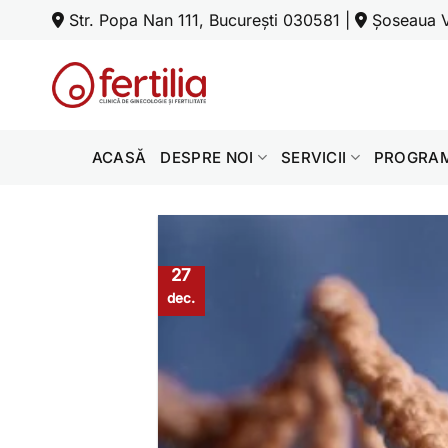
Skip
Str. Popa Nan 111, București 030581
|
Șoseaua Ve
to
content
ACASĂ
DESPRE NOI
SERVICII
PROGRAM
27
dec.