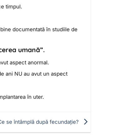
ce timpul.
bine documentată în studiile de
ucerea umană”.
avut aspect anormal.
 de ani NU au avut un aspect
plantarea în uter.
Ce se întâmplă după fecundație?