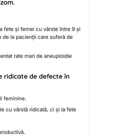
ozom.
 fete și femei cu vârste între 9 și
n de la pacienții care suferă de
zentat rate mari de aneuploidie
 ridicate de defecte în
ii feminine.
e cu vârstă ridicată, ci și la fete
productivă.