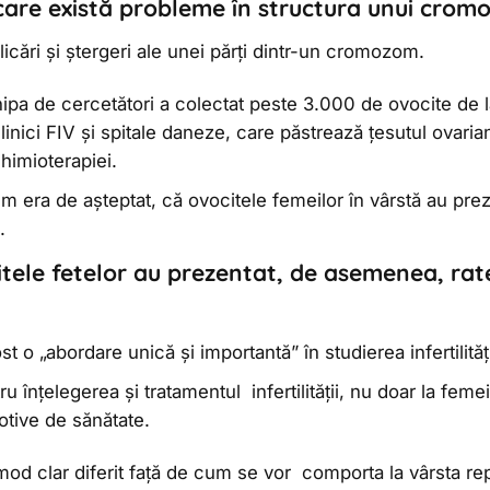
care există probleme în structura unui crom
icări și ștergeri ale unei părți dintr-un cromozom.
ipa de cercetători a colectat peste 3.000 de ovocite de la
linici FIV și spitale daneze, care păstrează țesutul ovaria
himioterapiei.
m era de așteptat, că ovocitele femeilor în vârstă au pre
.
tele fetelor au prezentat, de asemenea, rate
st o „abordare unică și importantă” în studierea infertilităț
u înțelegerea și tratamentul infertilității, nu doar la femeil
otive de sănătate.
mod clar diferit față de cum se vor comporta la vârsta re