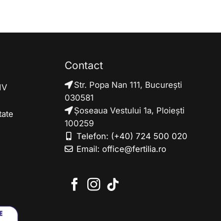
Contact
Str. Popa Nan 111, București
FIV
030581
Șoseaua Vestului 1a, Ploiești
tate
100259
Telefon:
(+40) 724 500 020
Email:
office@fertilia.ro