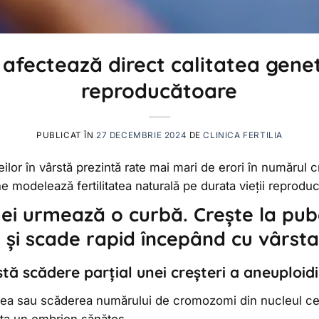
fectează direct calitatea genet
reproducătoare
PUBLICAT ÎN
27 DECEMBRIE 2024
DE
CLINICA FERTILIA
eilor în vârstă prezintă rate mai mari de erori în numărul 
modelează fertilitatea naturală pe durata vieții reproduct
mei urmează o curbă. Crește la pub
 și scade rapid începând cu vârsta
tă scădere parțial unei creșteri a aneuploidii
a sau scăderea numărului de cromozomi din nucleul cel