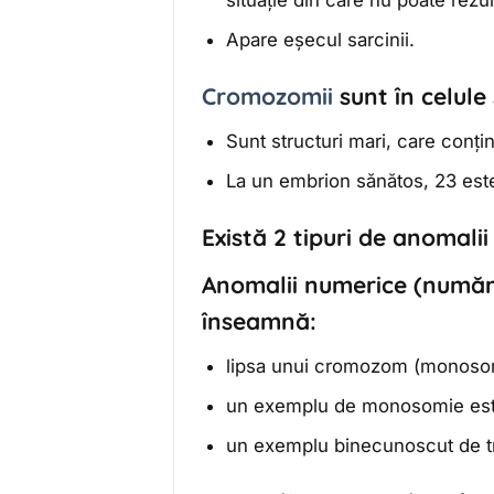
situație din care nu poate rezu
Apare eșecul sarcinii.
Cromozomii
sunt în celule
Sunt structuri mari, care conțin
La un embrion sănătos, 23 es
Există 2 tipuri de anomali
Anomalii numerice
(număr 
înseamnă:
lipsa unui cromozom (monosom
un exemplu de monosomie est
un exemplu binecunoscut de t