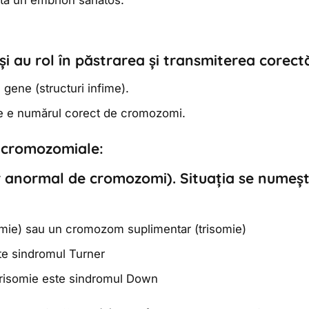
lta un embrion sănătos.
 și au rol în păstrarea și transmiterea corect
 gene (structuri infime).
te e numărul corect de cromozomi.
i cromozomiale:
anormal de cromozomi). Situația se numește
ie) sau un cromozom suplimentar (trisomie)
e sindromul Turner
risomie este sindromul Down