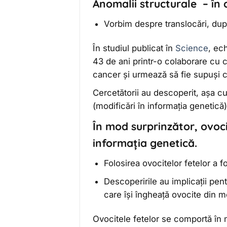
Anomalii structurale
– în 
Vorbim despre translocări, dupl
În studiul publicat în
Science
,
ech
43 de ani printr-o colaborare cu c
cancer și urmează să fie supuși c
Cercetătorii au descoperit, așa cu
(modificări în informația genetică)
În mod surprinzător, ovoci
informația genetică.
Folosirea ovocitelor fetelor a fo
Descoperirile au implicații pentr
care își îngheață ovocite din m
Ovocitele fetelor se comportă în 