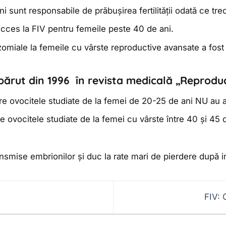
i sunt responsabile de prăbușirea fertilității odată ce tre
ucces la FIV pentru femeile peste 40 de ani.
miale la femeile cu vârste reproductive avansate a fost 
apărut din 1996 în revista medicală „Reprod
re ovocitele studiate de la femei de 20-25 de ani NU au 
e ovocitele studiate de la femei cu vârste între 40 și 45
smise embrionilor și duc la rate mari de pierdere după im
FIV: 