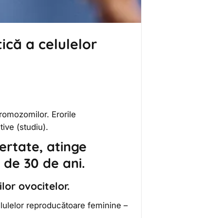
ică a celulelor
cromozomilor. Erorile
ive (studiu).
ertate, atinge
 de 30 de ani.
lor ovocitelor.
ulelor reproducătoare feminine –