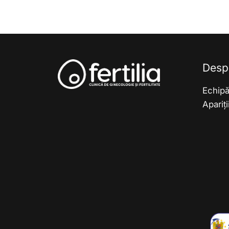
Desp
Echip
Apariț