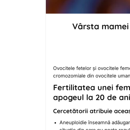
Vârsta mamei a
Ovocitele fetelor și ovocitele fem
cromozomiale din ovocitele umane 
Fertilitatea unei fe
apogeul la 20 de ani
Cercetătorii atribuie aceas
Aneuploidie înseamnă adăugare